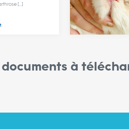
rthrose [...]
e
 documents à télécha