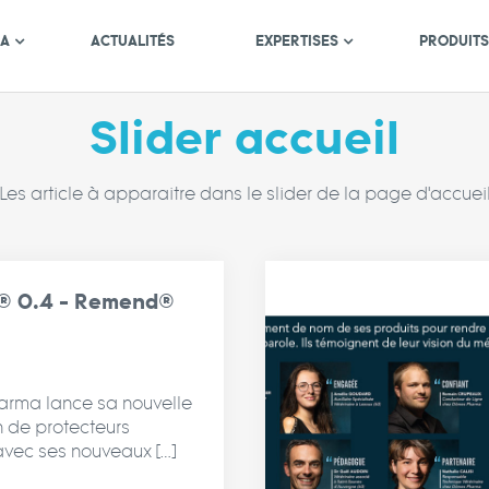
MA
ACTUALITÉS
EXPERTISES
PRODUIT
Slider accueil
Les article à apparaitre dans le slider de la page d'accuei
 0.4 - Remend®
rma lance sa nouvelle
 de protecteurs
avec ses nouveaux […]