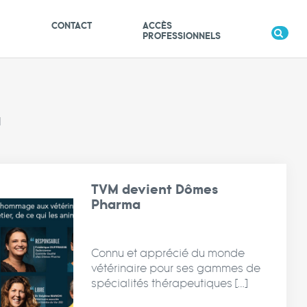
S
CONTACT
ACCÈS
PROFESSIONNELS
l
TVM devient Dômes
Pharma
Connu et apprécié du monde
vétérinaire pour ses gammes de
spécialités thérapeutiques […]