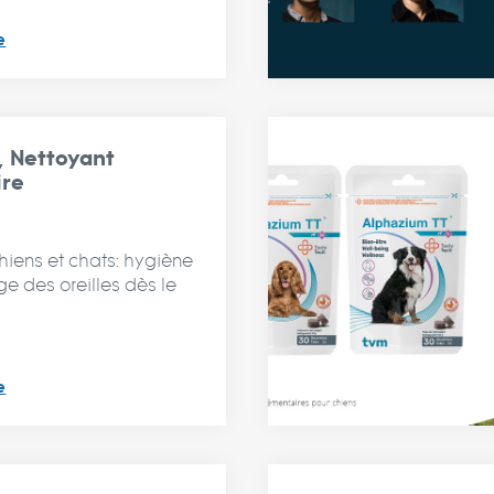
e
, Nettoyant
ire
hiens et chats: hygiène
ge des oreilles dès le
e