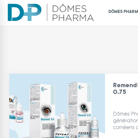
DÔMES PHAR
Remend®
0.75
Dômes Pha
génération
cornéens 