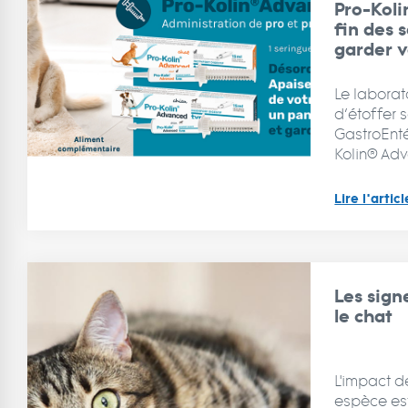
Pro-Koli
fin des 
garder v
Le laborat
d’étoffer
GastroEnt
Kolin® Adva
Lire l'articl
Les sign
le chat
L'impact d
espèce est