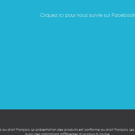
Cliquez ici pour nous suivre sur Faceboo
mis au droit français. La présentation des produits est conforme au droit français. Le
avoir des indications différentes d’un pays à l’autre.