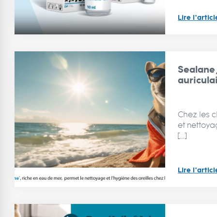
Lire l'articl
Sealane
auricula
Chez les c
et nettoya
[…]
Lire l'articl