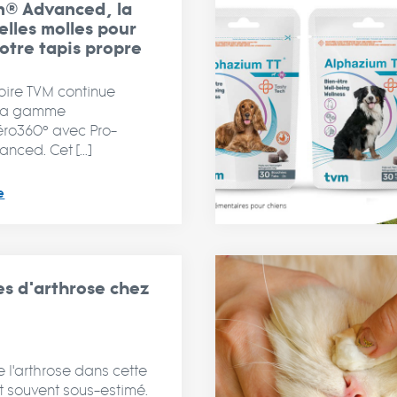
n® Advanced, la
selles molles pour
otre tapis propre
oire TVM continue
 sa gamme
éro360° avec Pro-
nced. Cet [...]
e
es d'arthrose chez
e l'arthrose dans cette
 souvent sous-estimé.