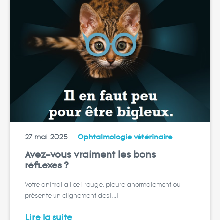
27 mai 2025
Ophtalmologie vétérinaire
Avez-vous vraiment les bons
réflexes ?
Votre animal a l’œil rouge, pleure anormalement ou
présente un clignement des […]
Lire la suite