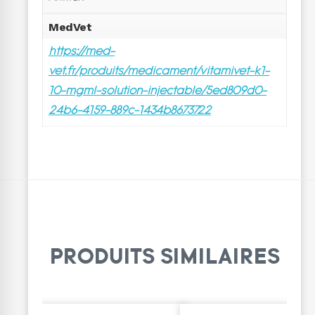
MedVet
https://med-
vet.fr/produits/medicament/vitamivet-k1-
10-mgml-solution-injectable/5ed809d0-
24b6-4159-889c-1434b8673722
PRODUITS SIMILAIRES