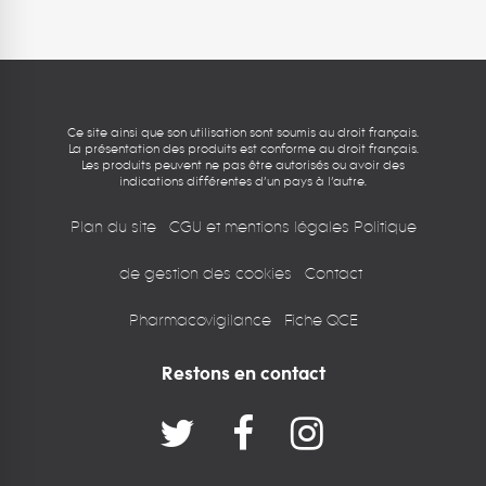
Ce site ainsi que son utilisation sont soumis au droit français.
La présentation des produits est conforme au droit français.
Les produits peuvent ne pas être autorisés ou avoir des
indications différentes d’un pays à l’autre.
Plan du site
CGU et mentions légales
Politique
de gestion des cookies
Contact
Pharmacovigilance
Fiche QCE
Restons en contact