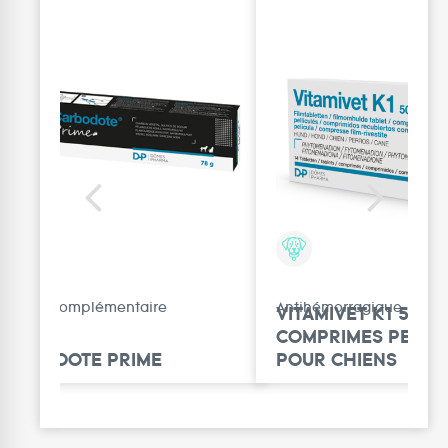
Aliment complémentaire
Antihémorragique
VITAMIVET K1 50 M
COMPRIMES PELLI
CARBODOTE PRIME
POUR CHIENS