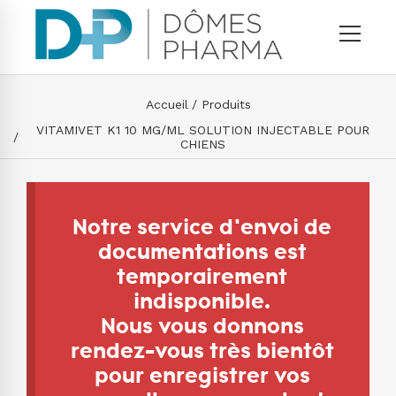
Accueil
Produits
VITAMIVET K1 10 MG/ML SOLUTION INJECTABLE POUR
CHIENS
Notre service d'envoi de
documentations est
temporairement
indisponible.
Nous vous donnons
rendez-vous très bientôt
pour enregistrer vos