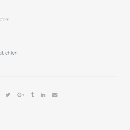
ters
at
,
chien