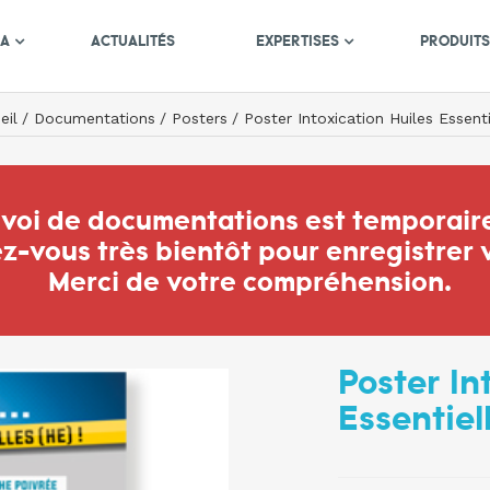
MA
ACTUALITÉS
EXPERTISES
PRODUIT
eil
Documentations
Posters
Poster Intoxication Huiles Essenti
nvoi de documentations est temporair
-vous très bientôt pour enregistrer
Merci de votre compréhension.
Poster In
Essentiel