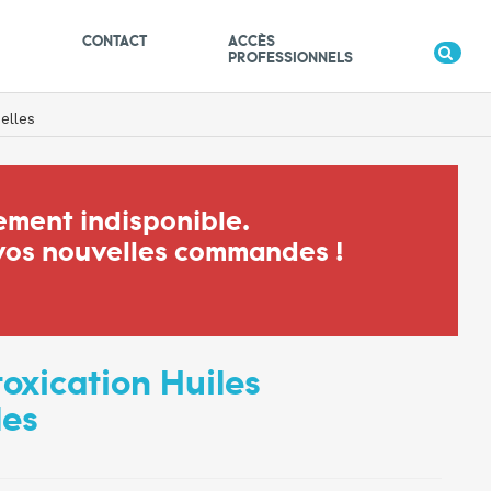
S
CONTACT
ACCÈS
PROFESSIONNELS
elles
ement indisponible.
 vos nouvelles commandes !
toxication Huiles
les