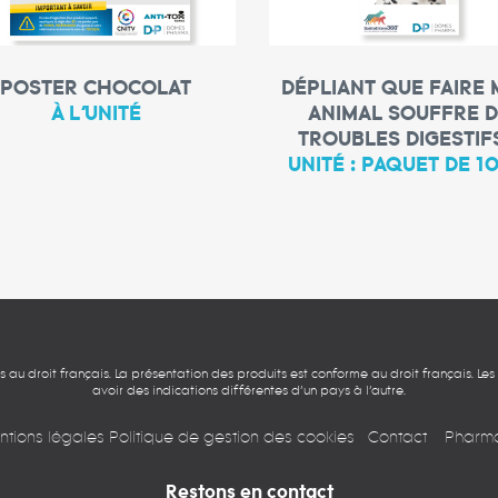
LIRE LA SUITE
LIRE LA SUIT
POSTER CHOCOLAT
DÉPLIANT QUE FAIRE
À L’UNITÉ
ANIMAL SOUFFRE 
TROUBLES DIGESTIF
UNITÉ : PAQUET DE 1
mis au droit français. La présentation des produits est conforme au droit français. Le
avoir des indications différentes d’un pays à l’autre.
ntions légales
Politique de gestion des cookies
Contact
Pharma
Restons en contact