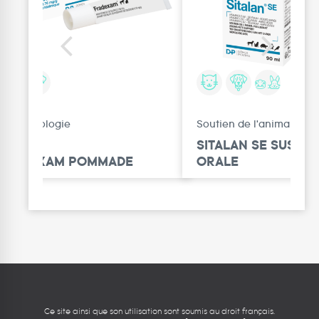
Ophtalmologie
Soutien de l'animal vieil
SITALAN SE SUSPE
FRADEXAM POMMADE
ORALE
Ce site ainsi que son utilisation sont soumis au droit français.