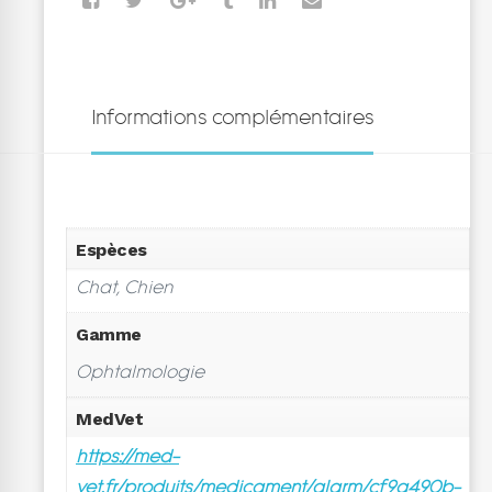
Informations complémentaires
Espèces
Chat, Chien
Gamme
Ophtalmologie
MedVet
https://med-
vet.fr/produits/medicament/alarm/cf9a490b-