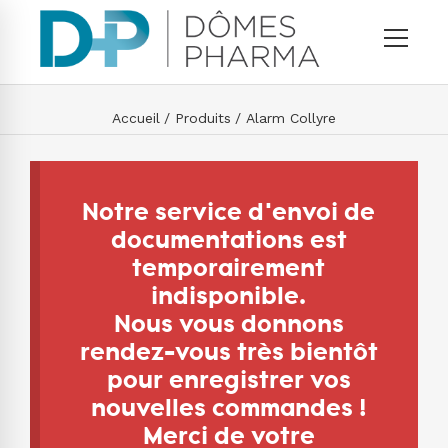
Accueil
Produits
Alarm Collyre
Notre service d'envoi de
documentations est
temporairement
indisponible.
Nous vous donnons
rendez-vous très bientôt
pour enregistrer vos
nouvelles commandes !
Merci de votre