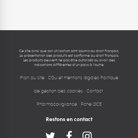
Quel type de compte souhaitez-vous
créer ?
ASV
VÉTÉRINAIRE
Ce site ainsi que son utilisation sont soumis au droit français.
La présentation des produits est conforme au droit français.
Les produits peuvent ne pas être autorisés ou avoir des
indications différentes d’un pays à l’autre.
Plan du site
CGU et mentions légales
Politique
de gestion des cookies
Contact
Pharmacovigilance
Fiche QCE
Restons en contact