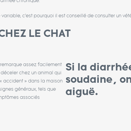
diarrhée chronique.
riable, c’est pourquoi il est conseillé de consulter un vété
 CHEZ LE CHAT
Si la diarrhé
se remarque assez facilement
 à déceler chez un animal qui
soudaine, on
 « accident » dans la maison
aiguë.
s signes généraux, tels que
symptômes associés