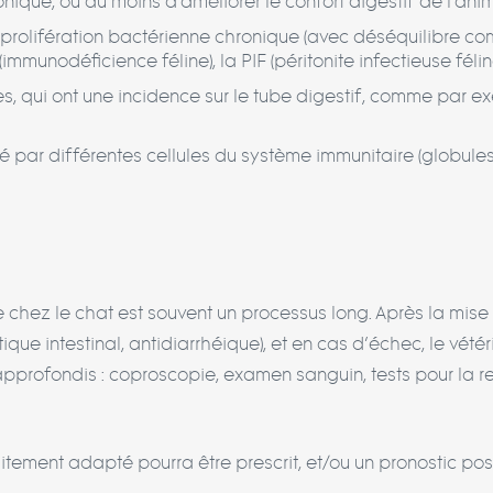
que, ou au moins d’améliorer le confort digestif de l’anim
prolifération bactérienne chronique (avec déséquilibre comple
immunodéficience féline), la PIF (péritonite infectieuse félin
s, qui ont une incidence sur le tube digestif, comme par e
iltré par différentes cellules du système immunitaire (globules
chez le chat est souvent un processus long. Après la mise e
ique intestinal, antidiarrhéique), et en cas d’échec, le vét
rofondis : coproscopie, examen sanguin, tests pour la r
aitement adapté pourra être prescrit, et/ou un pronostic pos