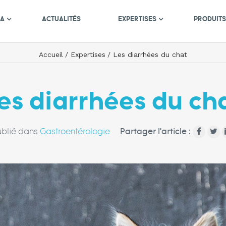
MA
ACTUALITÉS
EXPERTISES
PRODUIT
Accueil
Expertises
Les diarrhées du chat
es diarrhées du ch
ublié dans
Gastroentérologie
Partager l'article :