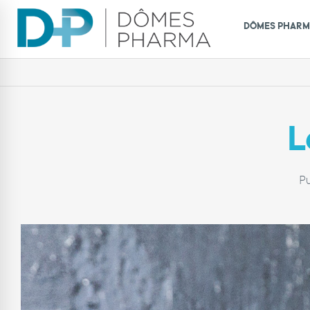
DÔMES PHAR
L
P