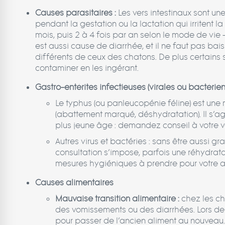
Causes parasitaires :
Les vers intestinaux sont u
pendant la gestation ou la lactation qui irritent la
mois, puis 2 à 4 fois par an selon le mode de vie 
est aussi cause de diarrhée, et il ne faut pas bais
différents de ceux des chatons. De plus certains s
contaminer en les ingérant.
Gastro-entérites infectieuses (virales ou bactérie
Le typhus (ou panleucopénie féline) est une
(abattement marqué, déshydratation). Il s’agi
plus jeune âge : demandez conseil à votre vé
Autres virus et bactéries : sans être aussi g
consultation s’impose, parfois une réhydratat
mesures hygiéniques à prendre pour votre anim
Causes alimentaires
Mauvaise transition alimentaire :
chez les ch
des vomissements ou des diarrhées. Lors de l
pour passer de l’ancien aliment au nouveau.