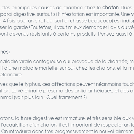
ne des principales causes de diarrhée chez le
chaton
. Dues
 paroi digestive, surtout si l’infestation est importante. Une
v
– 4 fois pour un chat qui sort et chasse beaucoup) est indis
ser la garde ! Toutefois, il vaut mieux demander l’avis du vé
ont devenus résistants à certains produits. Pensez aussi à t
nnes)
 maladie virale contagieuse qui provoque de la diarrhée, 
t d’une maladie mortelle, surtout chez les chatons, et la me
térinaire.
raves que le typhus, ces affections peuvent néanmoins touch
ion. Le vétérinaire prescrira des antidiarrhéiques, et des an
al (voir plus loin : Quel traitement ?)
atons, la flore digestive est immature, et très sensible au
’acquisition d’un chaton, il est important de respecter un
 On introduira donc très progressivement le nouvel alimen