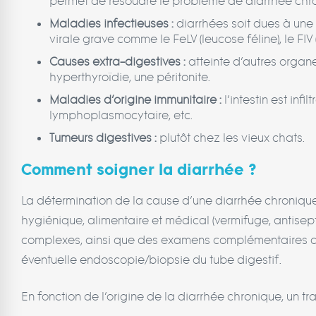
permet de résoudre le problème de diarrhée chroni
Maladies infectieuses :
diarrhées soit dues à une 
virale grave comme le FeLV (leucose féline), le FIV (
Causes extra-digestives :
atteinte d’autres organe
hyperthyroïdie, une péritonite.
Maladies d’origine immunitaire :
l’intestin est inf
lymphoplasmocytaire, etc.
Tumeurs digestives :
plutôt chez les vieux chats.
Comment soigner la diarrhée ?
La détermination de la cause d’une diarrhée chronique 
hygiénique, alimentaire et médical (vermifuge, antisept
complexes, ainsi que des examens complémentaires app
éventuelle endoscopie/biopsie du tube digestif.
En fonction de l’origine de la diarrhée chronique, un tr